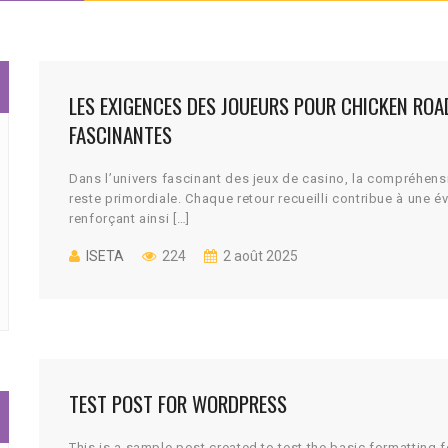
LES EXIGENCES DES JOUEURS POUR CHICKEN ROAD
FASCINANTES
Dans l’univers fascinant des jeux de casino, la compréhensi
reste primordiale. Chaque retour recueilli contribue à une 
renforçant ainsi […]
ISETA
224
2 août 2025
TEST POST FOR WORDPRESS
This is a sample post created to test the basic formatting